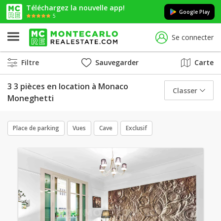
Téléchargez la nouvelle app!
Google Play
5
Se connecter
Filtre
Sauvegarder
Carte
3 3 pièces en location à Monaco
Classer
Moneghetti
Place de parking
Vues
Cave
Exclusif