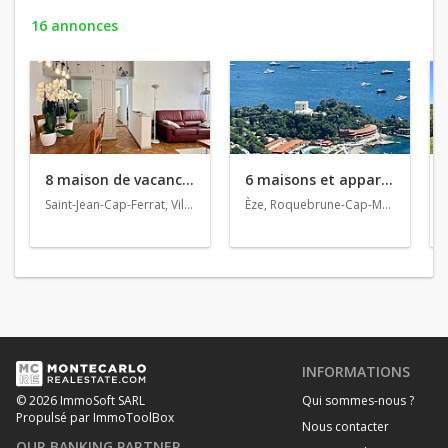
16 annonces
8 maison de vacances en location
6 maisons et appartements en vente
Saint-Jean-Cap-Ferrat, Villefranche-sur-Mer, Èze
Èze, Roquebrune-Cap-Martin, La Turbie
INFORMATIONS
Qui sommes-nous ?
© 2026 ImmoSoft SARL
Propulsé par ImmoToolBox
Nous contacter
OUR BANKING PARTNER