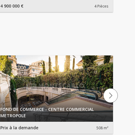
4 900 000 €
1 730 
4 Pièces
FOND DE COMMERCE - CENTRE COMMERCIAL
FOND
METROPOLE
METR
Prix à la demande
3 900 
508 m²