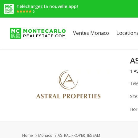
Téléchargez la nouvelle app!
5
Ventes Monaco
Location
A
1 A
Tél
Sit
Hora
Home
Monaco
ASTRAL PROPERTIES SAM