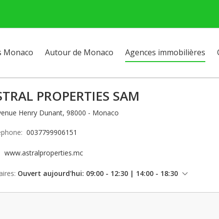
s Monaco
Autour de Monaco
Agences immobilières
STRAL PROPERTIES SAM
venue Henry Dunant, 98000 - Monaco
éphone:
0037799906151
e:
www.astralproperties.mc
ires:
Ouvert aujourd'hui: 09:00 - 12:30 | 14:00 - 18:30
vendredi: 09:00 - 12:30 | 14:00 - 18:30
samedi: Fermé
dimanche: Fermé