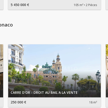
5 450 000 €
105 m²
2 Pièces
onaco
CARRE D'OR - DROIT AU BAIL A LA VENTE
250 000 €
18 m²