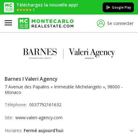
Téléchargez la nouvelle app!
Google Play
5
Se connecter
Barnes I Valeri Agency
7 Avenue des Papalins « Immeuble Michelangelo », 98000 -
Monaco
Téléphone:
0037792161632
Site:
www.valeri-agency.com
Horaires:
Fermé aujourd'hui: