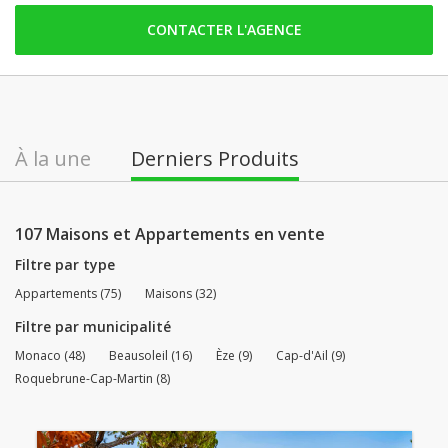
dimanche: Fermé
CONTACTER L'AGENCE
lundi: 09:00 - 18:00
mardi: 09:00 - 18:00
mercredi: 09:00 - 18:00
jeudi: 09:00 - 18:00
À la une
Derniers Produits
vendredi: 09:00 - 18:00
samedi: Fermé
107 Maisons et Appartements en vente
Filtre par type
Appartements (75)
Maisons (32)
Filtre par municipalité
Monaco (48)
Beausoleil (16)
Èze (9)
Cap-d'Ail (9)
Roquebrune-Cap-Martin (8)