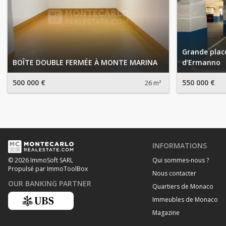
Grande place
BOÎTE DOUBLE FERMÉE À MONTE MARINA
d’Ermanno
500 000 €
550 000 €
26 m²
INFORMATIONS
Qui sommes-nous ?
© 2026 ImmoSoft SARL
Propulsé par ImmoToolBox
Nous contacter
OUR BANKING PARTNER
Quartiers de Monaco
Immeubles de Monaco
Magazine