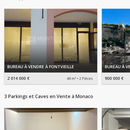
BUREAU À VENDRE À FONTVIEILLE
BUREAU À V
2 014 000 €
900 000 €
49 m²
2 Pièces
3 Parkings et Caves en Vente à Monaco