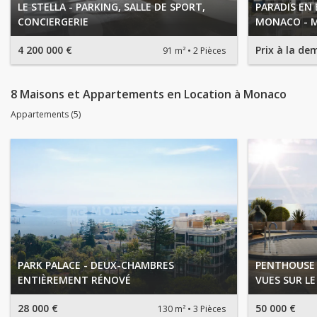
LE STELLA - PARKING, SALLE DE SPORT,
PARADIS EN 
CONCIERGERIE
MONACO - 
4 200 000 €
Prix à la d
91 m²
2 Pièces
8 Maisons et Appartements en Location à Monaco
Appartements (5)
PARK PALACE - DEUX-CHAMBRES
PENTHOUSE 
ENTIÈREMENT RÉNOVÉ
VUES SUR LE
28 000 €
50 000 €
130 m²
3 Pièces