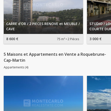
CARRE d'OR / 2 PIECES RENOVE et MEUBLE /
STUDIO / LO
CAVE
COURTE DU
8 600 €
3 000 €
75 m²
2 Pièces
5 Maisons et Appartements en Vente a Roquebrune-
Cap-Martin
Appartements (4)