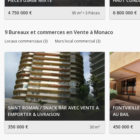
PIECES USAGE MIXTE
HAUT CONDA
4 750 000 €
6 800 000 €
95 m²
3 Pièces
9 Bureaux et commerces en Vente à Monaco
Locaux commerciaux (3)
Murs local commercial (3)
SAINT ROMAN / SNACK BAR AVEC VENTE A
FONTVIEILLE
EMPORTER & LIVRAISON
AU BAIL
350 000 €
450 000 €
30 m²