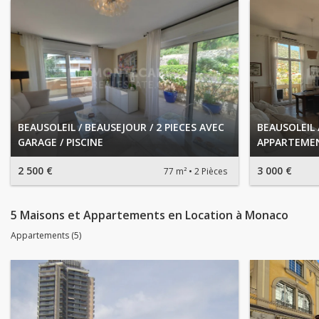
BEAUSOLEIL / BEAUSEJOUR / 2 PIECES AVEC
BEAUSOLEIL 
GARAGE / PISCINE
APPARTEMEN
2 500 €
3 000 €
77 m²
2 Pièces
5 Maisons et Appartements en Location à Monaco
Appartements (5)