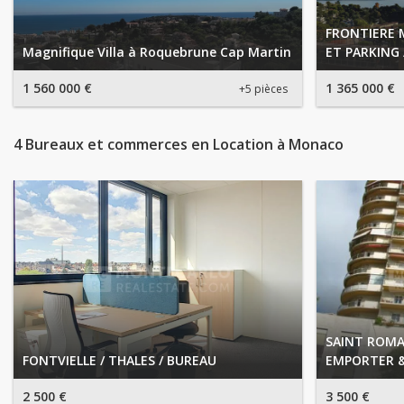
FRONTIERE 
Magnifique Villa à Roquebrune Cap Martin
ET PARKING
1 560 000 €
1 365 000 €
+5 pièces
4 Bureaux et commerces en Location à Monaco
SAINT ROMA
FONTVIELLE / THALES / BUREAU
EMPORTER &
2 500 €
3 500 €