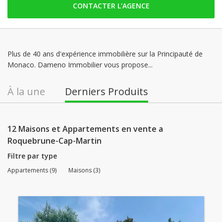
CONTACTER L'AGENCE
mardi: 09:00 - 12:30 | 14:00 - 18:00
mercredi: 09:00 - 12:30 | 14:00 - 18:00
jeudi: 09:00 - 12:30 | 14:00 - 18:00
vendredi: 09:00 - 12:30 | 14:00 - 17:00
Plus de 40 ans d'expérience immobilière sur la Principauté de
Monaco. Dameno Immobilier vous propose...
samedi: Fermé
dimanche: Fermé
À la une
Derniers Produits
12 Maisons et Appartements en vente a
Roquebrune-Cap-Martin
Filtre par type
Appartements (9)
Maisons (3)