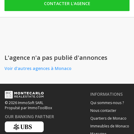
CONTACTER L'AGENCE
vendredi: ouvert
samedi: ouvert
dimanche: ouvert
lundi: ouvert
mardi: ouvert
mercredi: ouvert
L'agence n'a pas publié d'annonces
Voir d'autres agences à Monaco
INFORMATIONS
Qui sommes-nous ?
© 2026 ImmoSoft SARL
Propulsé par ImmoToolBox
Nous contacter
OUR BANKING PARTNER
Quartiers de Monaco
Immeubles de Monaco
Magazine