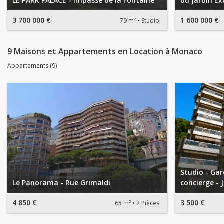
LE PARK PALACE - Impasse de la Fontaine
du Jardin Ex
3 700 000 €
1 600 000 €
79 m²
Studio
9 Maisons et Appartements en Location à Monaco
Appartements (9)
Studio - Ga
Le Panorama - Rue Grimaldi
concierge - 
4 850 €
3 500 €
65 m²
2 Pièces