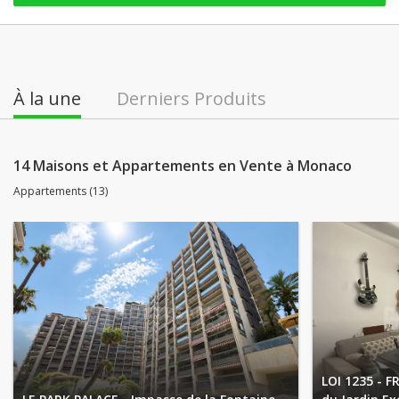
À la une
Derniers Produits
14 Maisons et Appartements en Vente à Monaco
Appartements (13)
LOI 1235 - 