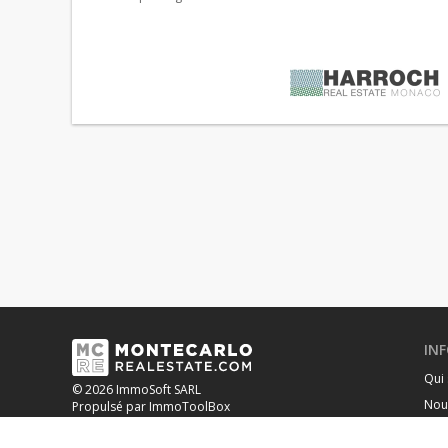
IN
Qui
© 2026 ImmoSoft SARL
Nou
Propulsé par ImmoToolBox
Qua
OUR BANKING PARTNER