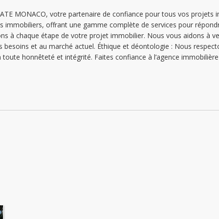
mardi: 09:00 - 12:00 | 14:00 - 18:00
E MONACO, votre partenaire de confiance pour tous vos projets imm
biens immobiliers, offrant une gamme complète de services pour répond
mercredi: 09:00 - 12:00 | 14:00 - 18:00
ns à chaque étape de votre projet immobilier. Nous vous aidons à v
jeudi: 09:00 - 12:00 | 14:00 - 18:00
s besoins et au marché actuel. Éthique et déontologie : Nous respect
ts en toute honnêteté et intégrité. Faites confiance à l’agence imm
vendredi: 09:00 - 12:00 | 14:00 - 18:00