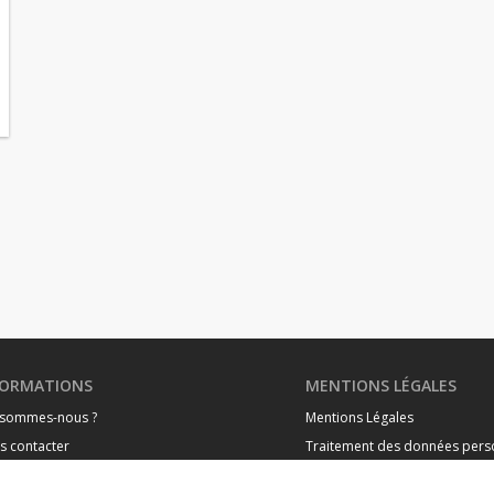
FORMATIONS
MENTIONS LÉGALES
 sommes-nous ?
Mentions Légales
s contacter
Traitement des données pers
rtiers de Monaco
Politique de cookies