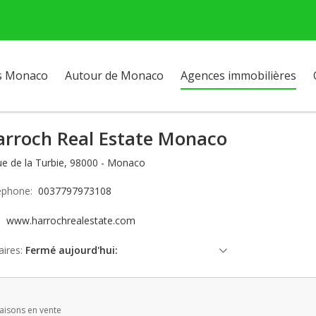
s Monaco
Autour de Monaco
Agences immobilières
arroch Real Estate Monaco
rue de la Turbie, 98000 - Monaco
éphone:
0037797973108
e:
www.harrochrealestate.com
ires:
Fermé aujourd'hui:
samedi: Fermé
dimanche: Fermé
aisons en vente
lundi: 09:00 - 12:00 | 14:00 - 18:00