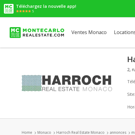
Téléchargez la nouvelle app!
5
Ventes Monaco
Location
H
2, 
Tél
Sit
Hora
Home
Monaco
Harroch Real Estate Monaco
annonces
m