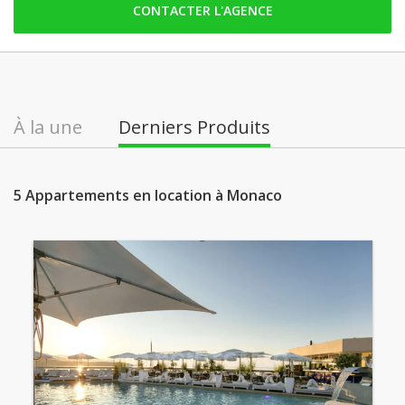
CONTACTER L'AGENCE
samedi: Fermé
dimanche: Fermé
lundi: 09:00 - 18:30
mardi: 09:00 - 18:30
À la une
Derniers Produits
mercredi: 09:00 - 18:30
jeudi: 09:00 - 18:30
5 Appartements en location à Monaco