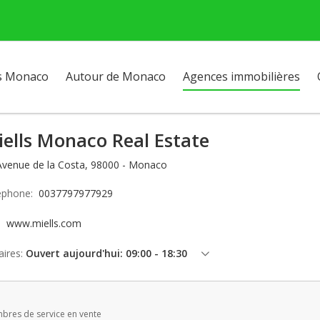
s Monaco
Autour de Monaco
Agences immobilières
ells Monaco Real Estate
Avenue de la Costa, 98000 - Monaco
éphone:
0037797977929
e:
www.miells.com
ires:
Ouvert aujourd'hui: 09:00 - 18:30
vendredi: 09:00 - 18:30
samedi: Fermé
bres de service en vente
dimanche: Fermé