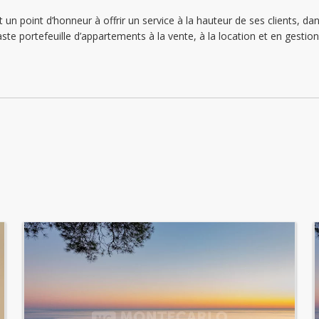
lundi: 09:00 - 18:30
un point d’honneur à offrir un service à la hauteur de ses clients, 
ste portefeuille d’appartements à la vente, à la location et en gestio
mardi: 09:00 - 18:30
mercredi: 09:00 - 18:30
jeudi: 09:00 - 18:30