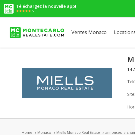
Téléchargez la nouvelle app!
5
Ventes Monaco
Location
Mi
14 
Tél
Sit
Hora
Home
Monaco
Miells Monaco Real Estate
annonces
cham