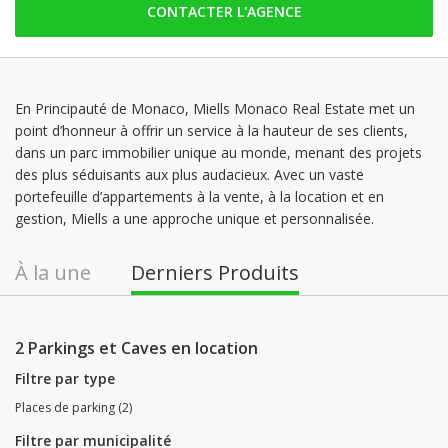
CONTACTER L'AGENCE
dimanche: Fermé
lundi: 09:00 - 18:30
mardi: 09:00 - 18:30
mercredi: 09:00 - 18:30
En Principauté de Monaco, Miells Monaco Real Estate met un
point d’honneur à offrir un service à la hauteur de ses clients,
jeudi: 09:00 - 18:30
dans un parc immobilier unique au monde, menant des projets
vendredi: 09:00 - 18:30
des plus séduisants aux plus audacieux. Avec un vaste
portefeuille d’appartements à la vente, à la location et en
gestion, Miells a une approche unique et personnalisée.
À la une
Derniers Produits
2 Parkings et Caves en location
Filtre par type
Places de parking (2)
Filtre par municipalité