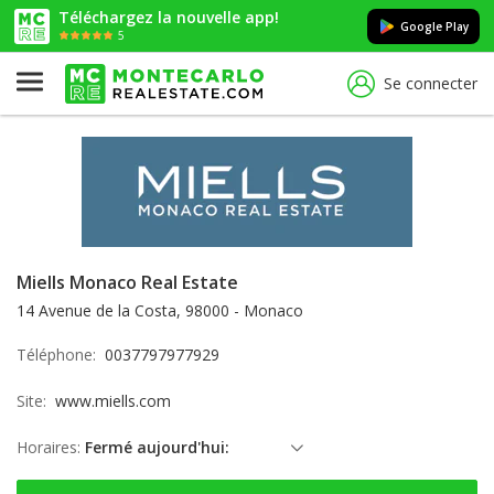
Téléchargez la nouvelle app!
Google Play
5
Se connecter
Miells Monaco Real Estate
14 Avenue de la Costa, 98000 - Monaco
Téléphone:
0037797977929
Site:
www.miells.com
Horaires:
Fermé aujourd'hui:
samedi: Fermé