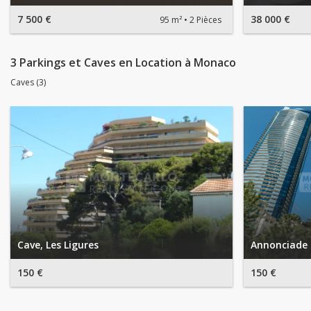
7 500 €
38 000 €
95 m²
2 Pièces
3 Parkings et Caves en Location à Monaco
Caves (3)
Cave, Les Ligures
Annonciade 
150 €
150 €