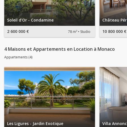
Soleil d'Or - Condamine
Château Pér
2 600 000 €
10 800 000 €
78 m²
Studio
4 Maisons et Appartements en Location à Monaco
Appartements (4)
Les Ligures - Jardin Exotique
Villa Annonc