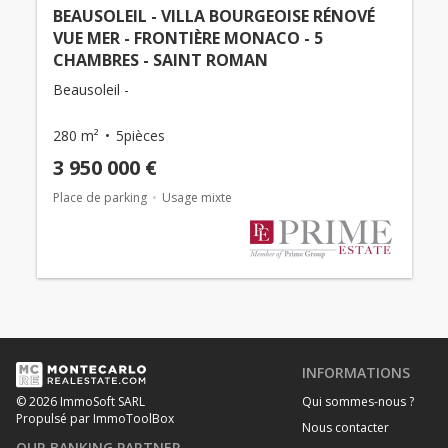
BEAUSOLEIL - VILLA BOURGEOISE RÉNOVÉ
VUE MER - FRONTIÈRE MONACO - 5
CHAMBRES - SAINT ROMAN
Beausoleil -
280 m²
5pièces
3 950 000 €
Place de parking
Usage mixte
INFORMATIONS
Qui sommes-nous ?
© 2026 ImmoSoft SARL
Propulsé par ImmoToolBox
Nous contacter
OUR BANKING PARTNER