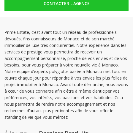
CONTACTER L'AGENCE
samedi: Fermé
dimanche: Fermé
lundi: 09:00 - 18:00
mardi: 09:00 - 18:00
Prime Estate, c’est avant tout un réseau de professionnels
dévoués, fins connaisseurs de Monaco et de son marché
mercredi: 09:00 - 18:00
immobilier de luxe très concurrentiel. Notre expérience dans les
jeudi: 09:00 - 18:00
services de prestige vous permettra de recevoir un
accompagnement personnalisé, proche de vos envies et de vos
besoins, pour vous préparer à votre nouvelle vie à Monaco.
Notre équipe d’experts polyglotte basée à Monaco met tout en
œuvre chaque jour pour répondre à vos envies les plus folles de
projet immobilier à Monaco. Avant toute démarche, nous avons
à cœur de vous connaitre afin d’être à même d’anticiper vos
préférences, vos intérêts, vos passions et vos habitudes. Cela
nous permettra de rendre notre accompagnement et nos
recherches d’autant plus pertinentes afin de vous offrir le
standing de vie que vous méritez.