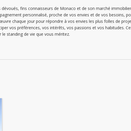
lundi: 09:00 - 18:00
ls dévoués, fins connaisseurs de Monaco et de son marché immobilier 
mpagnement personnalisé, proche de vos envies et de vos besoins, po
mardi: 09:00 - 18:00
œuvre chaque jour pour répondre à vos envies les plus folles de pro
mercredi: 09:00 - 18:00
ciper vos préférences, vos intérêts, vos passions et vos habitudes.
r le standing de vie que vous méritez.
jeudi: 09:00 - 18:00