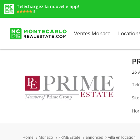
Téléchargez la nouvelle app!
5
Ventes Monaco
Location
P
26 
Tél
Sit
Hora
Home
Monaco
PRIME Estate
annonces
villa en location