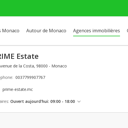
s Monaco
Autour de Monaco
Agences immobilières
RIME Estate
Avenue de la Costa, 98000 - Monaco
éphone:
0037799907767
e:
prime-estate.mc
ires:
Ouvert aujourd'hui: 09:00 - 18:00
vendredi: 09:00 - 18:00
samedi: Fermé
dimanche: Fermé