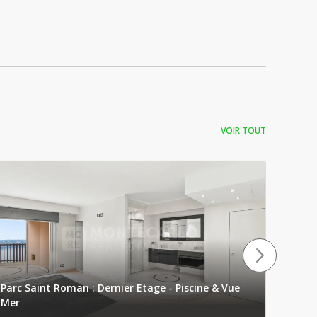
VOIR TOUT
Parc Saint Roman : Dernier Etage - Piscine & Vue
Mer
Les Ca