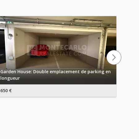
Garden House: Double emplacement de parking en
longueur
Les G
650 €
450 €