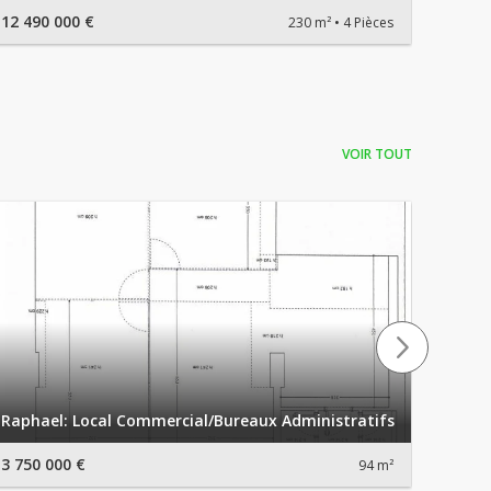
12 490 000 €
2 700 
230 m²
4 Pièces
VOIR TOUT
Le Mi
Raphael: Local Commercial/Bureaux Administratifs
admin
3 750 000 €
2 800 
94 m²