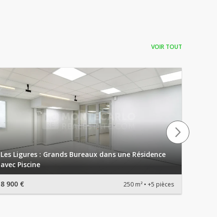
VOIR TOUT
Les Ligures : Grands Bureaux dans une Résidence
avec Piscine
Burea
8 900 €
5 000 
250 m²
+5 pièces