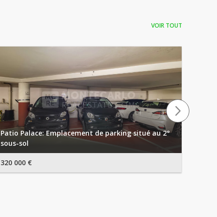
VOIR TOUT
Patio Palace: Emplacement de parking situé au 2°
Erman
sous-sol
Vendr
320 000 €
550 0