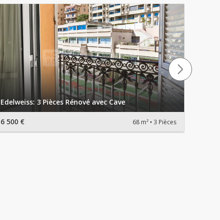
Castel
Edelweiss: 3 Pièces Rénové avec Cave
Cave
6 500 €
3 900 
68 m²
3 Pièces