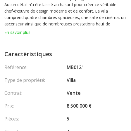
Aucun détail n’a été laissé au hasard pour créer ce véritable
chef-d’œuvre de design moderne et de confort. La villa
comprend quatre chambres spacieuses, une salle de cinéma, un
ascenseur ainsi que de nombreuses prestations haut de
gamme.
En savoir plus
À l’extérieur, vous serez séduit par l’oasis de calme et d’intimité
qui vous attend. Profitez de la piscine agrémentée d’une
fontaine, de la cuisine extérieure, du sauna et d’une vue
Caractéristiques
imprenable sur la mer Méditerranée. Une occasion rare de
posséder un véritable coin de paradis sur la Côte d’Azur.
Référence:
MB0121
Les honoraires sont à la charge du vendeur.
Type de propriété:
Villa
Contrat:
Vente
Prix:
8 500 000 €
Pièces:
5