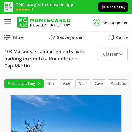
Téléchargez la nouvelle app!
Google Play
5
Se connecter
Filtre
Sauvegarder
Carte
103 Maisons et appartements avec
Classer
parking en vente a Roquebrune-
Cap-Martin
Place de parking
Box
Vues
Neuf
Cave
Prestations 