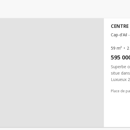
CENTRE 
Cap-d'Ail -
59 m²
2
595 00
Superbe op
situe dan
Luxueux 2 
résidence 
Place de pa