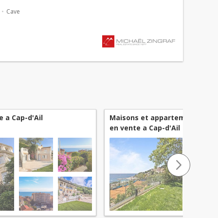
chambres (dont une suite parentale), une cuis...
Cave
 a Cap-d'Ail
Maisons et appartements ave
en vente a Cap-d'Ail