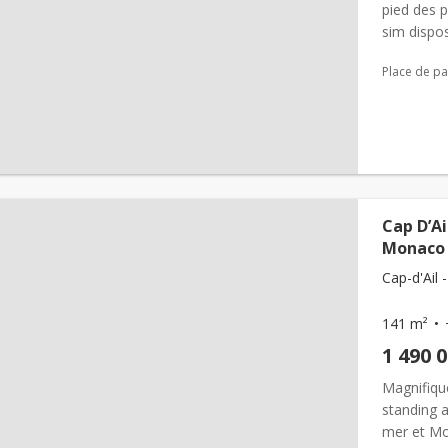
pied des 
sim dispos
comprend 
Place de pa
Cap D’A
Monaco
Cap-d'Ail -
141 m²
1 490 
Magnifiqu
standing a
mer et Mo