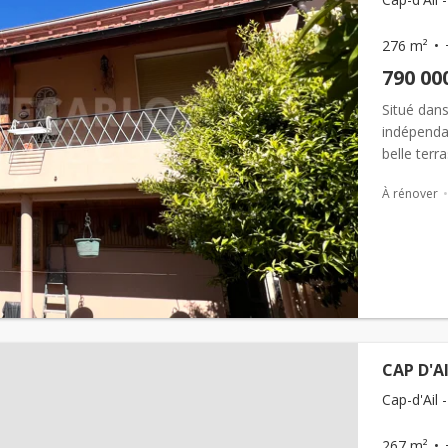
276 m²
790 00
Situé dans
indépenda
belle terr
ensoleille
À rénover
CAP D'A
Cap-d'Ail -
267 m²