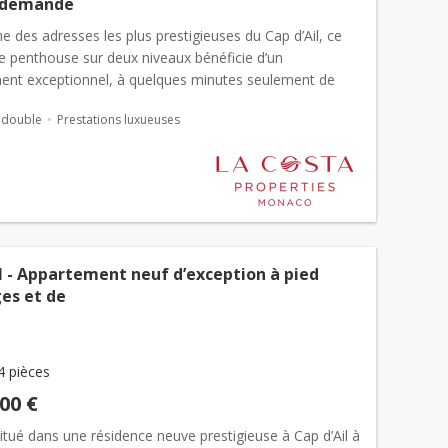
ur demande
une des adresses les plus prestigieuses du Cap d’Ail, ce
e penthouse sur deux niveaux bénéficie d’un
nt exceptionnel, à quelques minutes seulement de
 à quelques pas de la célèbre plage de La Mala,
 double
Prestations luxueuses
 c...
l - Appartement neuf d’exception à pied
es et de
4 pièces
000 €
tué dans une résidence neuve prestigieuse à Cap d’Ail à