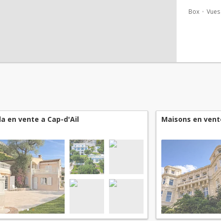
séjour, 4 
Box
Vues
lla en vente a Cap-d'Ail
Maisons en vente