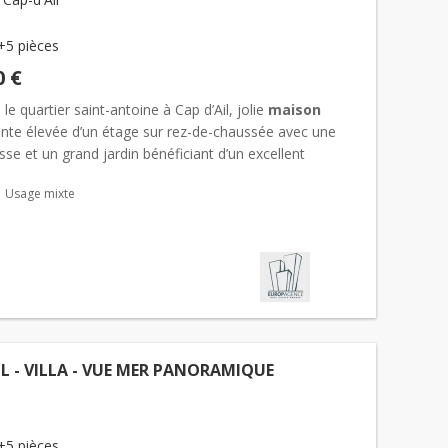
+5 pièces
0 €
 le quartier saint-antoine à Cap d’Ail, jolie
maison
nte élevée d’un étage sur rez-de-chaussée avec une
asse et un grand jardin bénéficiant d’un excellent
ment. Tout proche de Monaco, et dans les hauteurs...
Usage mixte
IL - VILLA - VUE MER PANORAMIQUE
+5 pièces