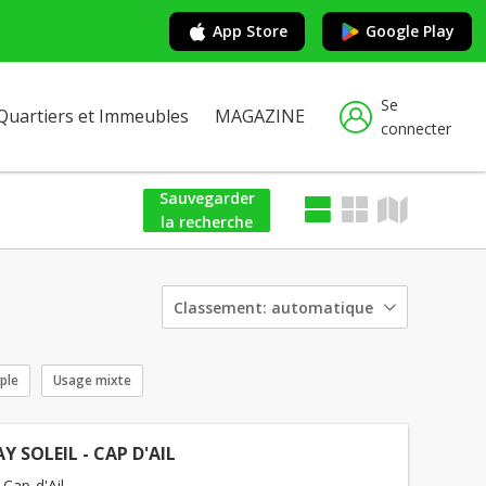
App Store
Google Play
Se
Quartiers et Immeubles
MAGAZINE
connecter
Sauvegarder
la recherche
Classement:
automatique
iple
Usage mixte
Y SOLEIL - CAP D'AIL
 Cap-d'Ail