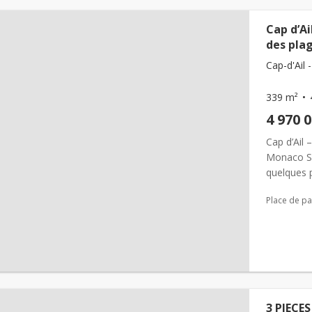
Cap d’A
des pla
Cap-d'Ail -
339 m²
4 970 
Cap d’Ail
Monaco Si
quelques 
de 155 m² 
Place de pa
3 PIECE