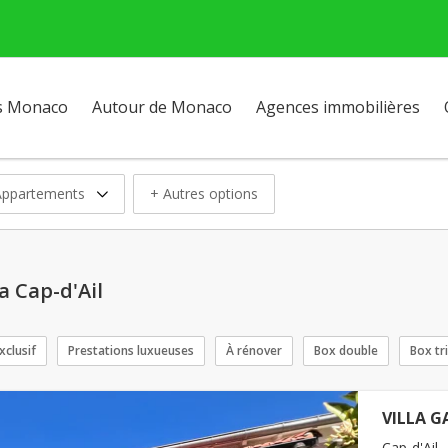
s Monaco
Autour de Monaco
Agences immobilières
Appartements
+ Autres options
a Cap-d'Ail
xclusif
Prestations luxueuses
À rénover
Box double
Box tr
VILLA GA
Cap-d'Ail -