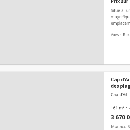
Prix ​​s
Situé à l’
magnifiqu
emplaceme
Monaco et
Vues
Box
considérée
Cap d’Ai
des plag
Cap-d'Ail -
161 m²
3 670 
Monaco Si