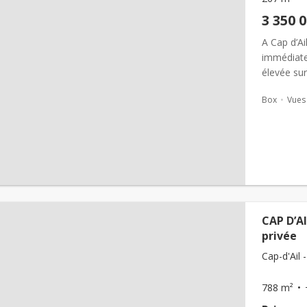
3 350 
A Cap d’Ai
immédiate
élevée sur
un cadre 
Box
Vues
CAP D’AI
privée
Cap-d'Ail -
788 m²