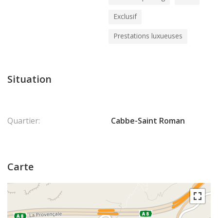
d’une vie de luxe près de Monaco, avec intimité, élégance et
Exclusif
vues spectaculaires.
Prestations luxueuses
En collaboration avec : RIVIERA PROPERTIES SAS
Les
honoraires sont à la charge de l'acquéreur. Honoraires: Non
définis
Situation
Quartier:
Cabbe-Saint Roman
Carte