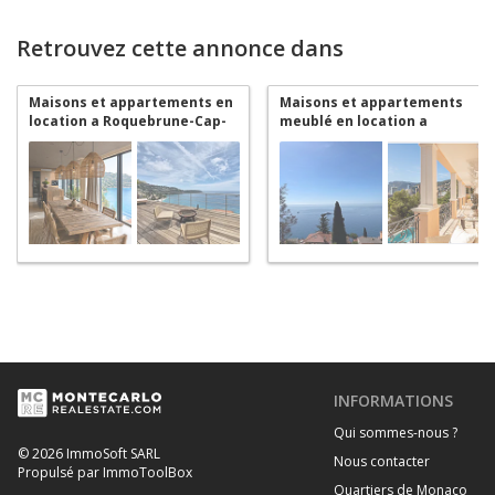
Retrouvez cette annonce dans
Maisons et appartements en
Maisons et appartements
location a Roquebrune-Cap-
meublé en location a
Martin
Roquebrune-Cap-Martin
INFORMATIONS
Qui sommes-nous ?
© 2026 ImmoSoft SARL
Nous contacter
Propulsé par ImmoToolBox
Quartiers de Monaco