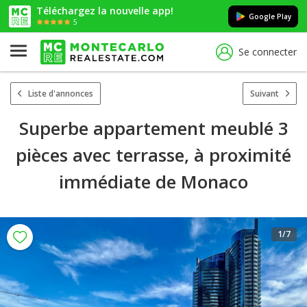
Téléchargez la nouvelle app!
Google Play
5
Se connecter
Liste d'annonces
Suivant
Superbe appartement meublé 3
pièces avec terrasse, à proximité
immédiate de Monaco
1
/7