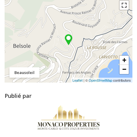
+
−
Beausoleil
Leaflet
| ©
OpenStreetMap
contributors
Publié par