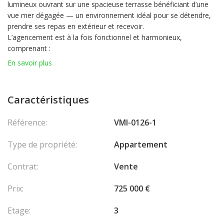
lumineux ouvrant sur une spacieuse terrasse bénéficiant d’une
vue mer dégagée — un environnement idéal pour se détendre,
prendre ses repas en extérieur et recevoir.
L’agencement est à la fois fonctionnel et harmonieux,
comprenant :
une salle de bains indépendante,
En savoir plus
des toilettes séparées.
L’appartement bénéficie de prestations de qualité, est
parfaitement entretenu et prêt à emménager.
Caractéristiques
La cuisine est entièrement équipée avec l’ensemble des
équipements nécessaires.
Référence:
VMI-0126-1
Le bien est complété par un box fermé.
Type de propriété:
Appartement
En collaboration avec : SAS RIVIERA PROPERTIES
Les
Contrat:
Vente
honoraires sont à la charge du vendeur.
Prix:
725 000 €
Etage:
3