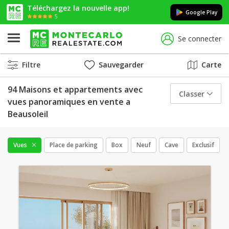
Téléchargez la nouvelle app!
Google Play
5
Se connecter
Filtre
Sauvegarder
Carte
94 Maisons et appartements avec
Classer
vues panoramiques en vente a
Beausoleil
Vues
Place de parking
Box
Neuf
Cave
Exclusif