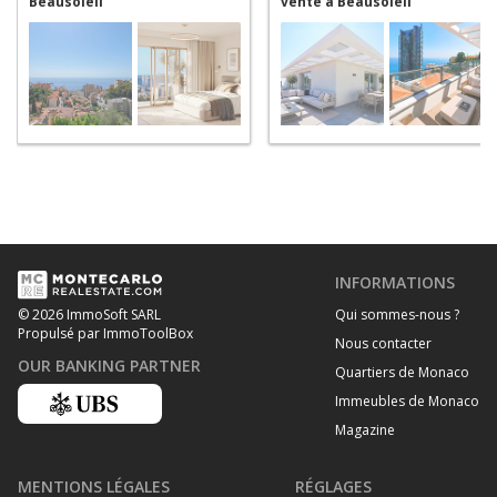
Beausoleil
vente a Beausoleil
INFORMATIONS
Qui sommes-nous ?
© 2026 ImmoSoft SARL
Propulsé par ImmoToolBox
Nous contacter
OUR BANKING PARTNER
Quartiers de Monaco
Immeubles de Monaco
Magazine
MENTIONS LÉGALES
RÉGLAGES