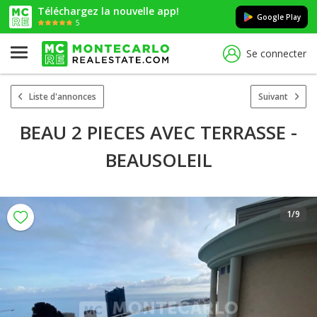
Téléchargez la nouvelle app!
Google Play
5
Se connecter
Liste d'annonces
Suivant
BEAU 2 PIECES AVEC TERRASSE -
BEAUSOLEIL
1
/9