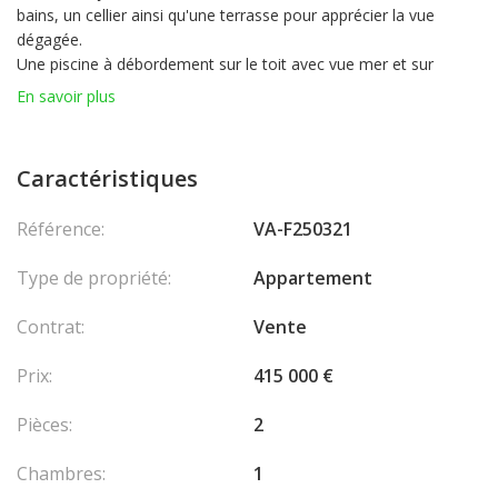
bains, un cellier ainsi qu'une terrasse pour apprécier la vue
dégagée.
Une piscine à débordement sur le toit avec vue mer et sur
Monaco est également accessible.
En savoir plus
Une cave complètent ce bien.
Charges mensuelles : 280€/mois.
Caractéristiques
Les honoraires sont à la charge du vendeur.
Référence:
VA-F250321
Type de propriété:
Appartement
Contrat:
Vente
Prix:
415 000 €
Pièces:
2
Chambres:
1