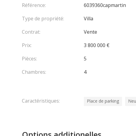
Référence:
6039360capmartin
Une sortie donne sur le jardin avec piscine. Celle-
Type de propriété:
Villa
Un garage pour 2 voitures
Contrat:
Vente
Les honoraires sont à la charge du vendeur.
Prix:
3 800 000 €
Pièces:
5
Chambres:
4
Caractéristiques:
Place de parking
Neu
Options additionelles