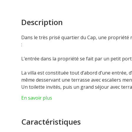
Description
Dans le très prisé quartier du Cap, une propriét
:
L’entrée dans la propriété se fait par un petit port
La villa est constituée tout d’abord d’une entrée,
même desservant une terrasse avec escaliers men
Un toilette invités, puis un grand séjour avec terr
Deux suites avec salles de douche et wc se trouven
En savoir plus
Une grande terrasse avec un coin pergola.
Un escalier mène au Rez de jardin. Celui-ci est cons
Caractéristiques
avec salle de douche et wc, d’une buanderie, d’u
service.