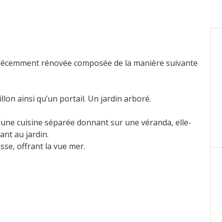
é récemment rénovée composée de la manière suivante
illon ainsi qu’un portail. Un jardin arboré.
 d’une cuisine séparée donnant sur une véranda, elle-
ant au jardin.
asse, offrant la vue mer.
t sur ce niveau.
titué d’une suite avec salle de bains et wc, d’une suite
ne pièce pouvant être un dressing ou une chambre de