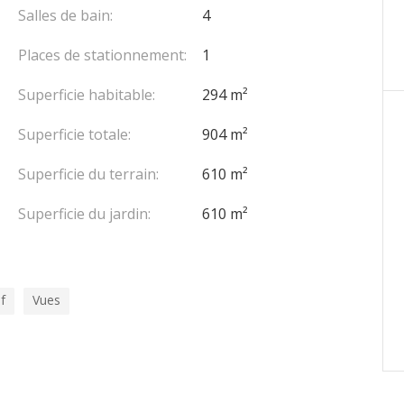
Salles de bain:
4
ci dispose d’un local technique et d’une douche.
Places de stationnement:
1
Superficie habitable:
294 m²
Superficie totale:
904 m²
Superficie du terrain:
610 m²
Superficie du jardin:
610 m²
f
Vues