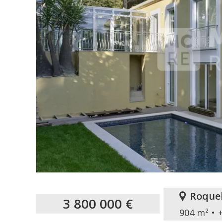
Roque
3 800 000 €
904 m²