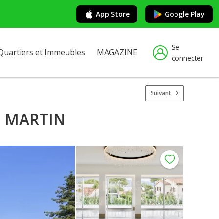
App Store
Google Play
Se
Quartiers et Immeubles
MAGAZINE
connecter
Suivant
P MARTIN