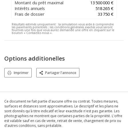
Montant du prêt maximal
13 500 000 €
Intérêts annuels
518 265 €
Frais de dossier
33 750 €
Résultats estimés uniquement :
la simulation vous aide à comprendre
les paiements potentiels ; les conditions générales exactes vous seront
fournies une fois que vous aurez demandé une offre en cliquant sur le
bouton « Contactez-nous ».
Options additionelles
Imprimer
Partager l'annonce
Ce document ne fait partie d'aucune offre ou contrat. Toutes mesures,
surfaces et distances sont approximatives. Le descriptif et les plans ne
sont donnés qu'à titre indicatif et leur exactitude n'est pas garantie. Les
photographies ne montrent que certaines parties de la propriété. L'offre
est valable sauf en cas de vente, retrait de vente, changement de prix ou
d'autres conditions, sans préalable.