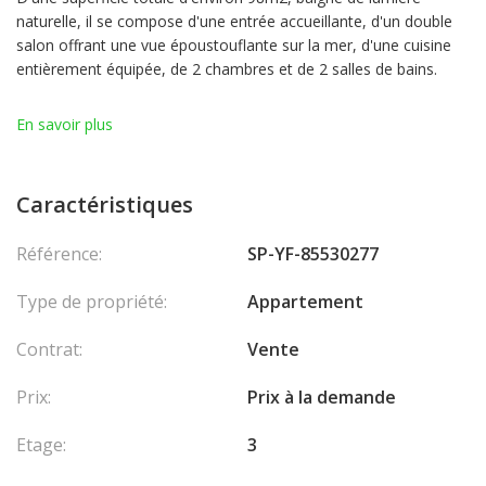
naturelle, il se compose d'une entrée accueillante, d'un double
salon offrant une vue époustouflante sur la mer, d'une cuisine
entièrement équipée, de 2 chambres et de 2 salles de bains.
Le bien ne dispose pas d'un parking privé mais il est possible de
En savoir plus
stationner dans la rue facilement.
Les honoraires sont à la charge du vendeur.
Caractéristiques
Référence:
SP-YF-85530277
Type de propriété:
Appartement
Contrat:
Vente
Prix:
Prix à la demande
Etage:
3