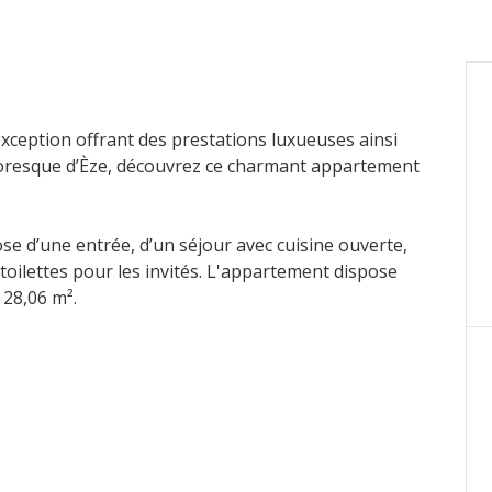
’exception offrant des prestations luxueuses ainsi
ttoresque d’Èze, découvrez ce charmant appartement
ose d’une entrée, d’un séjour avec cuisine ouverte,
toilettes pour les invités. L'appartement dispose
 28,06 m².
ant à l’honneur les espaces verts et créant une
ur et ombrage aux jardins. Au cœur de cette nature,
re ce cadre idyllique, idéal pour se détendre en
ble à l’achat en supplément.