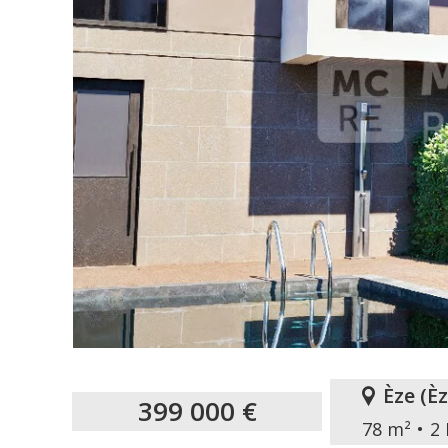
Èze
(
È
399 000 €
78 m²
2 