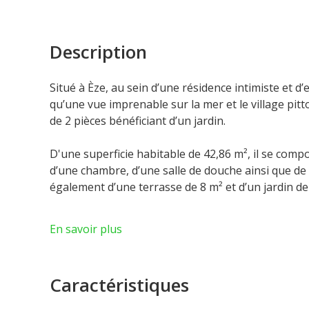
Description
Situé à Èze, au sein d’une résidence intimiste et d
qu’une vue imprenable sur la mer et le village pi
de 2 pièces bénéficiant d’un jardin.
D'une superficie habitable de 42,86 m², il se comp
d’une chambre, d’une salle de douche ainsi que de 
également d’une terrasse de 8 m² et d’un jardin de
La résidence est répartie en deux bâtiments, mett
En savoir plus
ambiance végétale provençale, qui apporte fraîche
une somptueuse piscine et sa plage viennent parfai
toute tranquillité.
Caractéristiques
Un emplacement de parking est également disponi