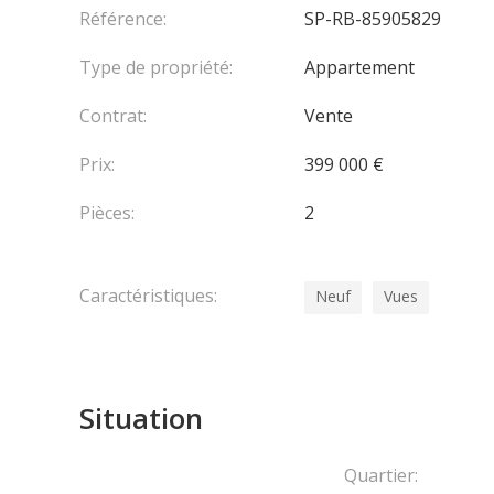
Les honoraires sont à la charge du vendeur.
Référence:
SP-RB-85905829
Type de propriété:
Appartement
Contrat:
Vente
Prix:
399 000 €
Pièces:
2
Caractéristiques:
Neuf
Vues
Situation
Quartier: