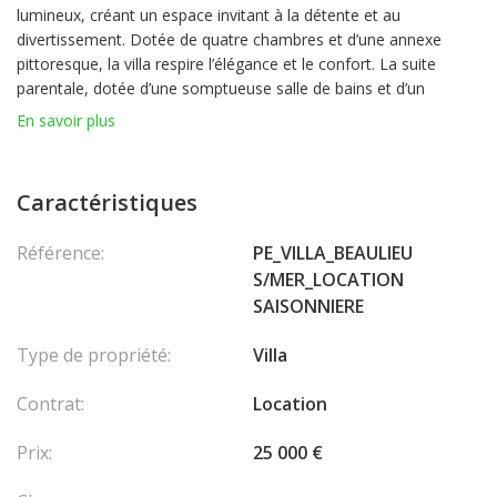
lumineux, créant un espace invitant à la détente et au
divertissement. Dotée de quatre chambres et d’une annexe
pittoresque, la villa respire l’élégance et le confort. La suite
parentale, dotée d’une somptueuse salle de bains et d’un
dressing spacieux. À l’extérieur, une magnifique piscine à
En savoir plus
débordement de 14 mètres vous attend, invitant les résidents à
se prélasser sous le soleil méditerranéen tout en profitant du
paysage à couper le souffle. En plus de ces caractéristiques, la
Caractéristiques
maison est également équipée d’un hammam, ajoutant une
touche supplémentaire de luxe et de détente à cette retraite
Référence:
PE_VILLA_BEAULIEU
exquise.
S/MER_LOCATION
SAISONNIERE
Nouveau
4.5 salles de bain
Type de propriété:
Villa
(dont un avec hammam)
Parking pour 3 voitures
Contrat:
Location
Portail motorisé
Caméras extérieures et alarme
Prix:
25 000 €
Mobilier haut de gamme – principalement des meubles
scandinaves Différentes ambiances lumineuses pour chaque