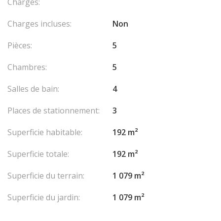
Charges:
pièce
Le prix est de 25.000 EUR / semaine
Charges incluses:
Non
Les honoraires sont à la charge du vendeur.
Pièces:
5
Chambres:
5
Salles de bain:
4
Places de stationnement:
3
Superficie habitable:
192 m²
Superficie totale:
192 m²
Superficie du terrain:
1 079 m²
Superficie du jardin:
1 079 m²