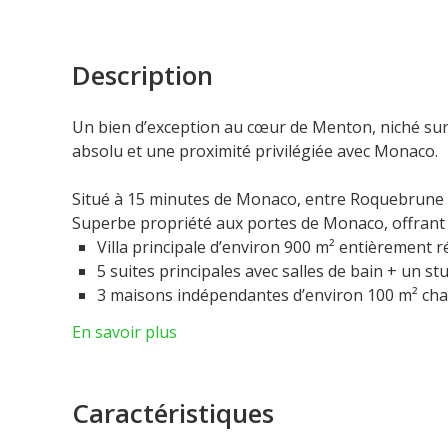
Description
Un bien d’exception au cœur de Menton, niché sur 
absolu et une proximité privilégiée avec Monaco.
Situé à 15 minutes de Monaco, entre Roquebrune
Superbe propriété aux portes de Monaco, offrant 
Villa principale d’environ 900 m² entièrement 
5 suites principales avec salles de bain + un s
3 maisons indépendantes d’environ 100 m² ch
pour les employés
En savoir plus
Grande piscine, salle de sport, garage, terrain
anciennes
Terrain plat de 2 hectares (20 000 m²) offrant 
Caractéristiques
Vue mer
Une opportunité rare dans un cadre privilégié.