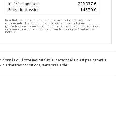
Intérêts annuels
228 037 €
Frais de dossier
14 850 €
Résultats estimés uniquement :
la simulation vous aide à
comprendre les paiements potentiels ; les conditions
générales exactes vous seront fournies une fois que vous aurez
demandé une offre en cliquant sur le bouton « Contactez-
nous ».
donnés qu'à titre indicatif et leur exactitude n'est pas garantie.
x ou d'autres conditions, sans préalable.