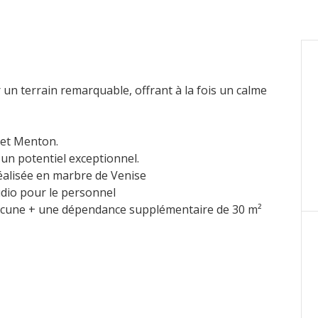
un terrain remarquable, offrant à la fois un calme
 et Menton.
un potentiel exceptionnel.
réalisée en marbre de Venise
tudio pour le personnel
acune + une dépendance supplémentaire de 30 m²
 de pétanque, ancien terrain de golf à rénover, caves
une importante possibilité de construction