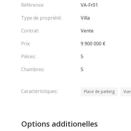
Les honoraires sont à la charge du vendeur.
Référence:
VA-Fr01
Type de propriété:
Villa
Contrat:
Vente
Prix:
9 900 000 €
Pièces:
5
Chambres:
5
Caractéristiques:
Place de parking
Vue
Options additionelles