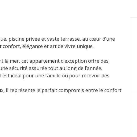
, piscine privée et vaste terrasse, au cœur d’une
 confort, élégance et art de vivre unique.
t la mer, cet appartement d’exception offre des
une sécurité assurée tout au long de l’année.
il est idéal pour une famille ou pour recevoir des
x, il représente le parfait compromis entre le confort
ucun souci de sécurité.
une, un service de conciergerie et de nombreuses
ations ou pour organiser une visite privée.