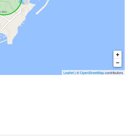
+
−
Leaflet
| ©
OpenStreetMap
contributors