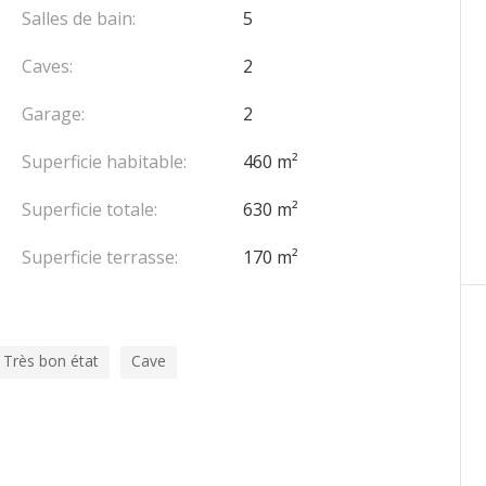
Salles de bain:
5
Caves:
2
Garage:
2
Superficie habitable:
460 m²
Superficie totale:
630 m²
Superficie terrasse:
170 m²
Très bon état
Cave