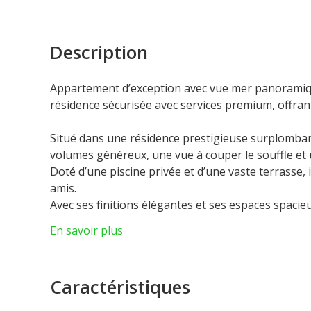
Description
Appartement d’exception avec vue mer panoramique
résidence sécurisée avec services premium, offrant
Situé dans une résidence prestigieuse surplomban
volumes généreux, une vue à couper le souffle et 
Doté d’une piscine privée et d’une vaste terrasse, 
amis.
Avec ses finitions élégantes et ses espaces spacieu
d’une villa et la sérénité d’un appartement, sans a
En savoir plus
La résidence propose également une piscine comm
places de stationnement.
Contactez-nous dès aujourd’hui pour plus d’inform
Caractéristiques
Les honoraires sont à la charge du vendeur.