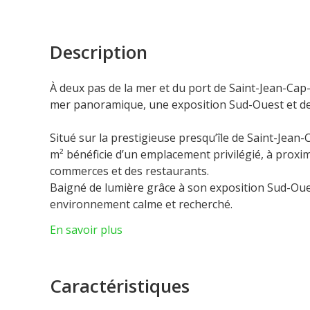
Description
À deux pas de la mer et du port de Saint-Jean-Cap
mer panoramique, une exposition Sud-Ouest et de 
Situé sur la prestigieuse presqu’île de Saint-Jea
m² bénéficie d’un emplacement privilégié, à proxim
commerces et des restaurants.
Baigné de lumière grâce à son exposition Sud-Oues
environnement calme et recherché.
L’appartement se compose d’un vaste salon avec s
En savoir plus
équipée, de trois chambres avec chacune leur salle
large terrasse idéale pour profiter du panorama e
Les honoraires sont à la charge du vendeur.
Caractéristiques