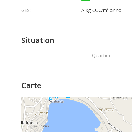
GES:
A kg CO
/m² anno
2
Situation
Quartier:
Carte