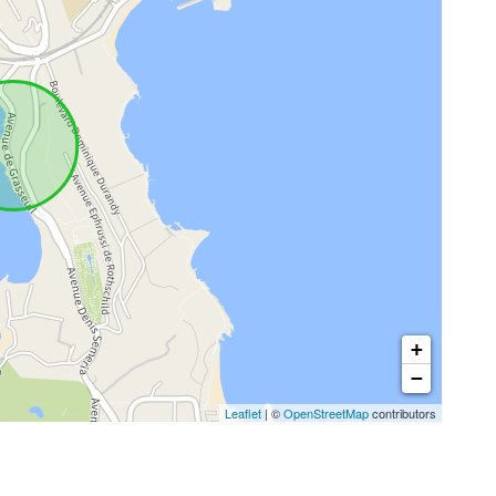
+
−
Leaflet
| ©
OpenStreetMap
contributors