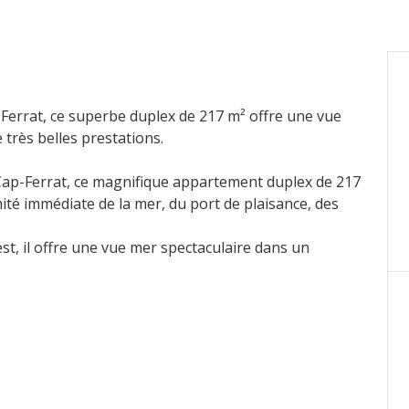
-Ferrat, ce superbe duplex de 217 m² offre une vue
très belles prestations.
n-Cap-Ferrat, ce magnifique appartement duplex de 217
ité immédiate de la mer, du port de plaisance, des
t, il offre une vue mer spectaculaire dans un
alle à manger, d’une cuisine ouverte entièrement
 de bains privative, d’une buanderie ainsi que d’une
t du climat méditerranéen.