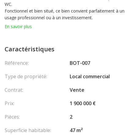
WC.
Fonctionnel et bien situé, ce bien convient parfaitement à un
usage professionnel ou à un investissement.
actuellement loué en bureau administratif, loyer mensuel 4500€
En savoir plus
HT, TVA 20% 900€ et charges mensuelles forfaitaires 650€
Caractéristiques
Référence:
BOT-007
Type de propriété:
Local commercial
Contrat:
Vente
Prix:
1 900 000 €
Pièces:
2
Superficie habitable:
47 m²