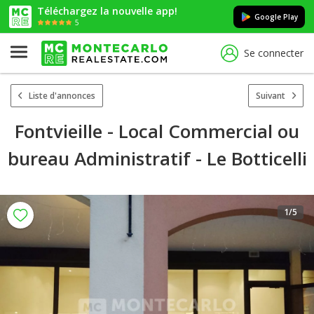
Téléchargez la nouvelle app!
Google Play
5
Se connecter
Liste d'annonces
Suivant
Fontvieille - Local Commercial ou
bureau Administratif - Le Botticelli
1
/5