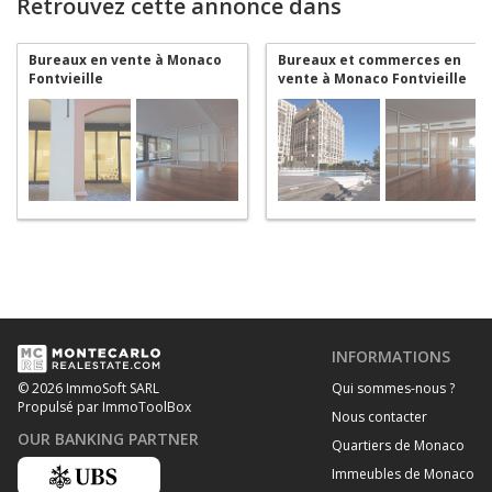
Retrouvez cette annonce dans
Bureaux en vente à Monaco
Bureaux et commerces en
Fontvieille
vente à Monaco Fontvieille
INFORMATIONS
Qui sommes-nous ?
© 2026 ImmoSoft SARL
Propulsé par ImmoToolBox
Nous contacter
OUR BANKING PARTNER
Quartiers de Monaco
Immeubles de Monaco