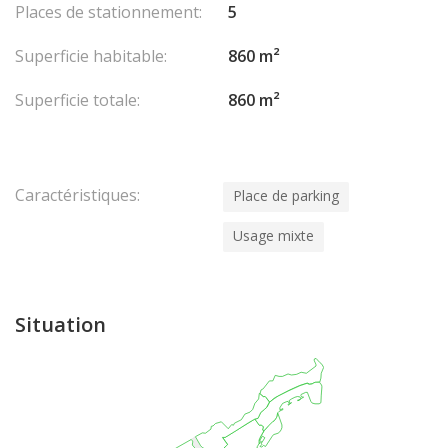
Places de stationnement:
5
grand open space, un grand local technique sécurisé par un
accès avec digicode, une pièce cloisonnée, des toilettes et une
Superficie habitable:
860 m²
petite kitchenette.
Ces vastes bureaux sont vendus avec 22 places de parking.
Superficie totale:
860 m²
Caractéristiques:
Place de parking
Usage mixte
Situation