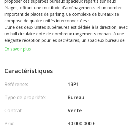
proposer ces superbes bureaux spacieux répartis sur deux
étages, offrant une multitude d'aménagements et un nombre
important de places de parking. Ce complexe de bureaux se
compose de quatre unités interconnectées :
L'une des deux unités supérieures est dédiée à la direction, avec
un hall circulaire doté de nombreux rangements menant à une
élégante réception pour les secrétaires, un spacieux bureau de
direction, une kitchenette privée, une salle de bain et même une
En savoir plus
salle de gym. Cette unité communique avec l'étage inférieur,
aménagé en grand open space, avec une zone de secrétariat
équipée de matériel de bureau tel que des photocopieurs, une
Caractéristiques
cuisine, des vestiaires et des toilettes pour hommes et femmes,
ainsi que plusieurs pièces fermées pouvant servir de bureaux ou
Référence:
1BP1
de salles de conférence.
L'autre partie du bureau, également sur deux niveaux et séparée
Type de propriété:
Bureau
par des espaces communs, comprend deux unités distinctes. Le
niveau supérieur abrite une cuisine, une salle de douche et des
Contrat:
Vente
vestiaires, ainsi que deux grands espaces de bureau ouverts
dotés de nombreux rangements et d'un petit espace cloisonné
Prix:
30 000 000 €
pour les conversations téléphoniques privées. Cette unité est
reliée au niveau inférieur par un escalier, où l'on trouve un autre