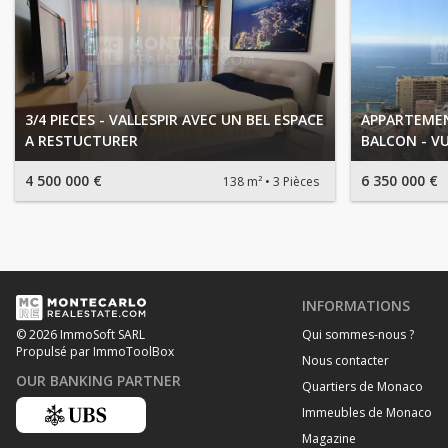
3/4 PIECES - VALLESPIR AVEC UN BEL ESPACE
APPARTEMEN
A RESTUCTURER
BALCON - V
4 500 000 €
6 350 000 €
138 m²
3 Pièces
INFORMATIONS
Qui sommes-nous ?
© 2026 ImmoSoft SARL
Propulsé par ImmoToolBox
Nous contacter
OUR BANKING PARTNER
Quartiers de Monaco
Immeubles de Monaco
Magazine