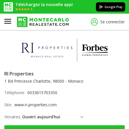
Téléchargez la nouvelle app!
Google Play
5
Se connecter
RI Properties
1 Bd Princesse Charlotte, 98000 - Monaco
Téléphone:
0033615703350
Site:
www.ri-properties.com
Horaires:
Ouvert aujourd'hui
vendredi: ouvert