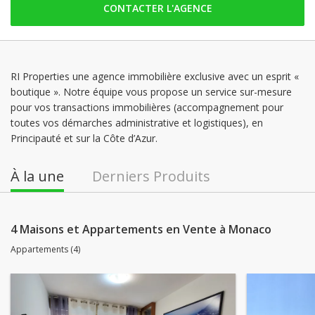
CONTACTER L'AGENCE
samedi: Fermé
dimanche: Fermé
lundi: ouvert
mardi: ouvert
RI Properties une agence immobilière exclusive avec un esprit «
boutique ». Notre équipe vous propose un service sur-mesure
mercredi: ouvert
pour vos transactions immobilières (accompagnement pour
jeudi: ouvert
toutes vos démarches administrative et logistiques), en
Principauté et sur la Côte d’Azur.
À la une
Derniers Produits
4 Maisons et Appartements en Vente à Monaco
Appartements (4)