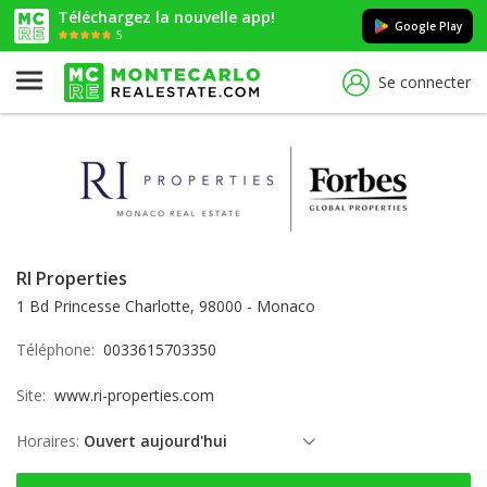
Téléchargez la nouvelle app!
Google Play
5
Se connecter
RI Properties
1 Bd Princesse Charlotte, 98000 - Monaco
Téléphone:
0033615703350
Site:
www.ri-properties.com
Horaires:
Ouvert aujourd'hui
lundi: ouvert