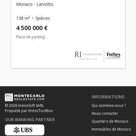
Monaco - Larvotto
138 m²
3pièces
4 500 000 €
Place de parking
INFORMATIONS
Qui sommes-nous ?
© 2026 ImmoSoft SARL
Propulsé par ImmoToolBox
Nous contacter
OUR BANKING PARTNER
Quartiers de Monaco
Immeubles de Monaco