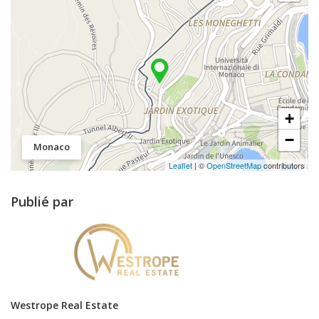
+
−
Monaco
Leaflet
| ©
OpenStreetMap
contributors
Publié par
Westrope Real Estate