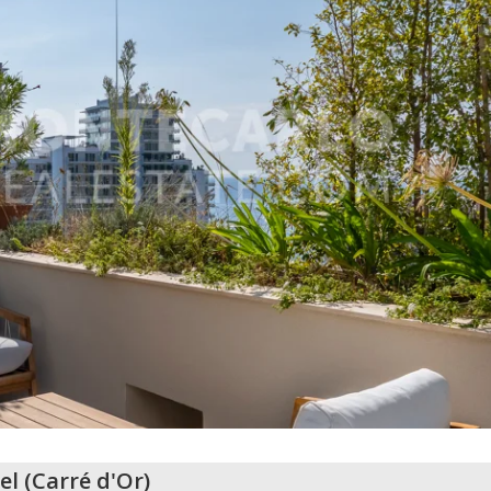
el
(
Carré d'Or
)