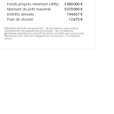
Fonds propres minimum
(40%)
3 380 000 €
Montant du prêt maximal
5 070 000 €
Intérêts annuels
194 637 €
Frais de dossier
12 675 €
Résultats estimés uniquement :
la simulation vous aide à
comprendre les paiements potentiels ; les conditions
générales exactes vous seront fournies une fois que vous aurez
demandé une offre en cliquant sur le bouton « Contactez-
nous ».