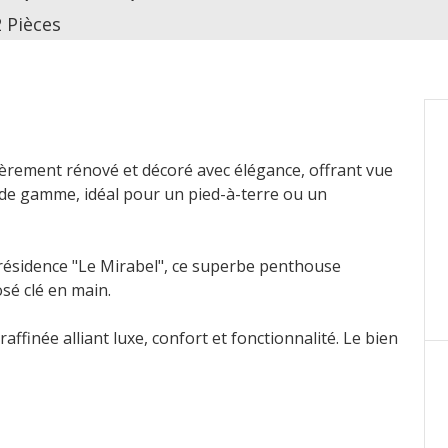
2 Pièces
ièrement rénové et décoré avec élégance, offrant vue
 de gamme, idéal pour un pied-à-terre ou un
 résidence "Le Mirabel", ce superbe penthouse
sé clé en main.
affinée alliant luxe, confort et fonctionnalité. Le bien
es chambre étant aménagée en bureau, idéale pour le