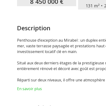
8 450 000 €
131 m²
Description
Penthouse d’exception au Mirabel : un duplex ent
mer, vaste terrasse paysagée et prestations haut
investissement locatif clé en main.
Situé aux deux derniers étages de la prestigieuse
entièrement rénové et décoré avec goût est propo
Réparti sur deux niveaux, il offre une atmosphère r
est actuellement configuré en 2 chambres, une d
En savoir plus
télétravail ou les invités.
8ème étage :