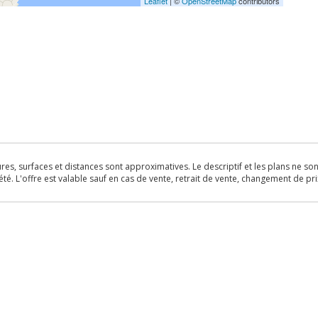
Leaflet
| ©
OpenStreetMap
contributors
s, surfaces et distances sont approximatives. Le descriptif et les plans ne sont 
é. L'offre est valable sauf en cas de vente, retrait de vente, changement de pri