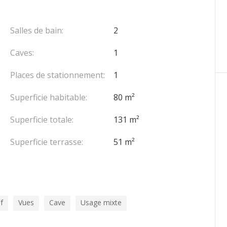
 & Mareterra
ssing
Salles de bain:
2
Caves:
1
Places de stationnement:
1
Superficie habitable:
80 m²
ge baie vitrée
Superficie totale:
131 m²
est, véritable havre de paix
ion 3.5 métres de large, viennent compléter ce bien
Superficie terrasse:
51 m²
f
Vues
Cave
Usage mixte