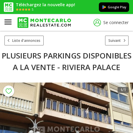
Téléchargez la nouvelle app!
Google Play
5
Se connecter
Liste d'annonces
Suivant
PLUSIEURS PARKINGS DISPONIBLES
A LA VENTE - RIVIERA PALACE
1
/1