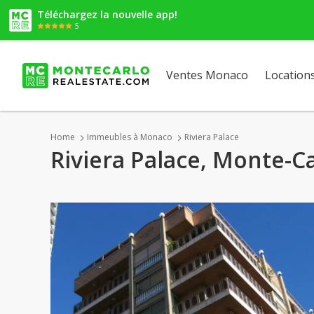
Téléchargez la nouvelle app!
5
Ventes Monaco
Location
Home
Immeubles à Monaco
Riviera Palace
Riviera Palace, Monte-C