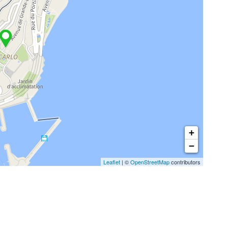
+
−
Leaflet
| ©
OpenStreetMap
contributors