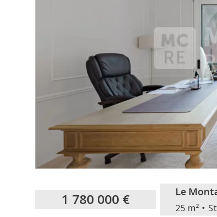
Le Mont
1 780 000 €
25 m²
S