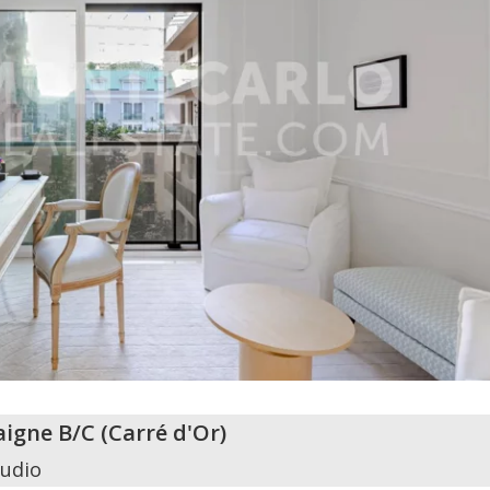
aigne B/C
(
Carré d'Or
)
tudio