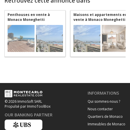
Retrouvez cette annonce dans
Penthouses en vente à
Maisons et appartements en
Monaco Moneghetti
vente à Monaco Moneghetti
INFORMATIONS
Qui sommes-nous ?
© 2026 ImmoSoft SARL
Propulsé par ImmoToolBox
Nous contacter
OUR BANKING PARTNER
Quartiers de Monaco
Immeubles de Monaco