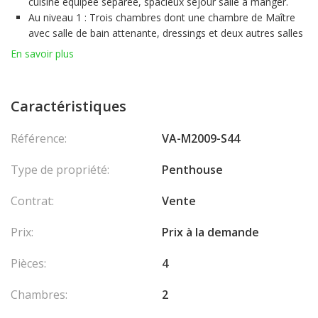
cuisine équipée séparée, spacieux séjour salle à manger.
Au niveau 1 : Trois chambres dont une chambre de Maître
avec salle de bain attenante, dressings et deux autres salles
de bain.
En savoir plus
Au niveau 3 : Toit terrasse équipé d’une cuisine d'été et
d'un coin douche.
Deux emplacements de parking ainsi que deux caves viennent
Caractéristiques
compléter ce bien.
Référence:
VA-M2009-S44
Type de propriété:
Penthouse
Contrat:
Vente
Prix:
Prix à la demande
Pièces:
4
Chambres:
2