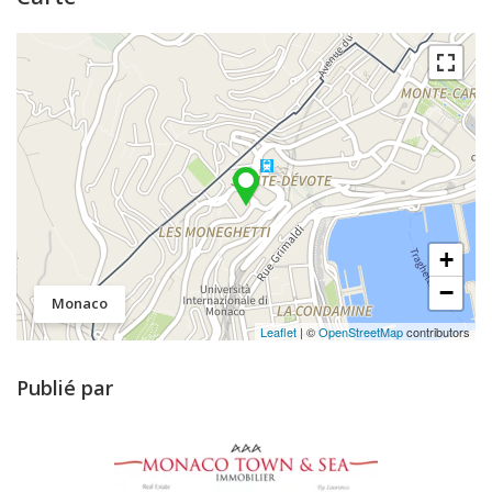
+
−
Monaco
Leaflet
| ©
OpenStreetMap
contributors
Publié par