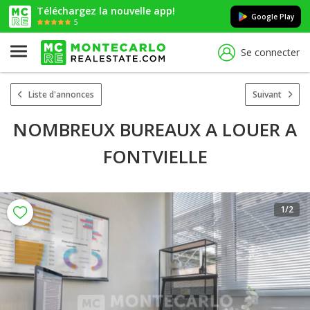
Téléchargez la nouvelle app!
Google Play
5
Se connecter
Liste d'annonces
Suivant
NOMBREUX BUREAUX A LOUER A
FONTVIELLE
1
/2