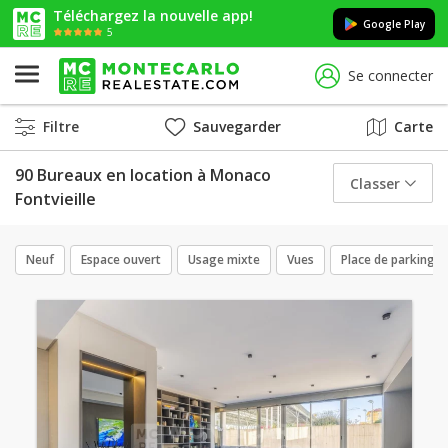
Téléchargez la nouvelle app!
Google Play
5
Se connecter
Filtre
Sauvegarder
Carte
90 Bureaux en location à Monaco
Classer
Fontvieille
Neuf
Espace ouvert
Usage mixte
Vues
Place de parking