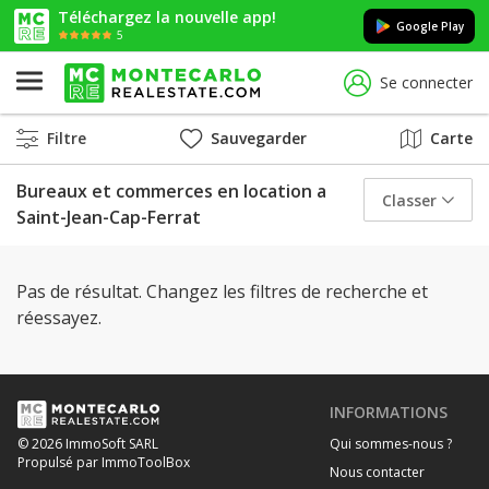
Téléchargez la nouvelle app!
Google Play
5
Se connecter
Filtre
Sauvegarder
Carte
Bureaux et commerces en location a
Classer
Saint-Jean-Cap-Ferrat
Pas de résultat. Changez les filtres de recherche et
réessayez.
INFORMATIONS
Qui sommes-nous ?
© 2026 ImmoSoft SARL
Propulsé par ImmoToolBox
Nous contacter