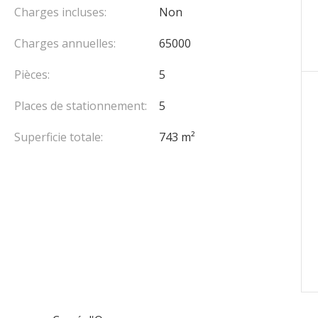
Charges incluses:
Non
un pas-de-porte. Ce droit au bail consenti à titre
Charges annuelles:
65000
t. L’option d’un bail précaire est aussi envisageable
Pièces:
5
Places de stationnement:
5
Superficie totale:
743 m²