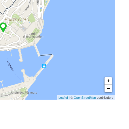
+
−
Leaflet
| ©
OpenStreetMap
contributors