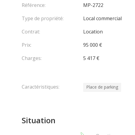
Référence:
MP-2722
Le bail commercial est consenti sans le paiement d’
Type de propriété:
Local commercial
gracieux pourra être vendu par le nouvel exploitan
(35 mois maximum).
Contrat:
Location
Prix:
95 000 €
Charges:
5 417 €
Caractéristiques:
Place de parking
Situation