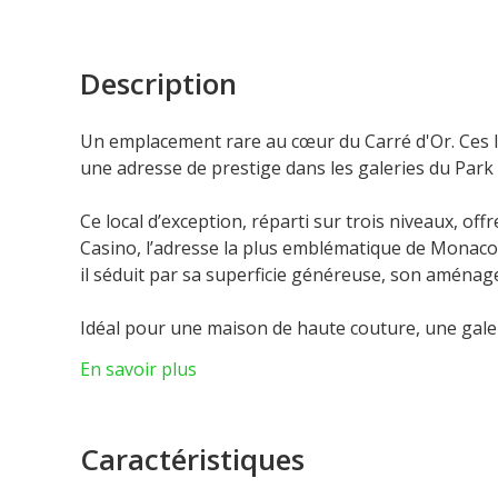
Description
Un emplacement rare au cœur du Carré d'Or. Ces 
une adresse de prestige dans les galeries du Park 
Ce local d’exception, réparti sur trois niveaux, off
Casino, l’adresse la plus emblématique de Monaco
il séduit par sa superficie généreuse, son aménagem
Idéal pour une maison de haute couture, une gale
permet d’associer prestige et accessibilité. Sa fa
En savoir plus
garantissent un impact immédiat pour toute marque
recherché de la Principauté.
Caractéristiques
La résidence, dotée d’une piscine intérieure et d’u
exclusif de cette opportunité. Sept places de parki