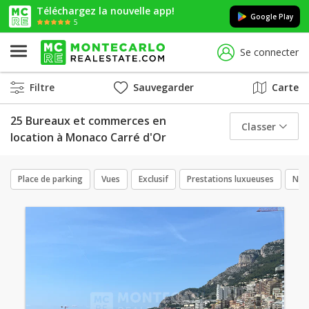
Téléchargez la nouvelle app!
Google Play
5
Se connecter
Filtre
Sauvegarder
Carte
25 Bureaux et commerces en
Classer
location à Monaco Carré d'Or
Place de parking
Vues
Exclusif
Prestations luxueuses
Neu