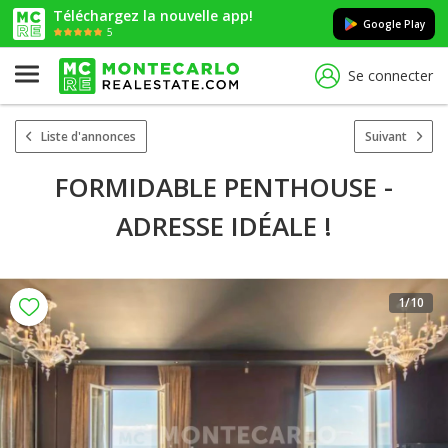
Téléchargez la nouvelle app!
Google Play
5
Se connecter
Liste d'annonces
Suivant
FORMIDABLE PENTHOUSE -
ADRESSE IDÉALE !
1
/10