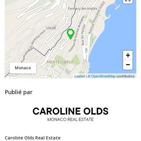
+
−
Monaco
Leaflet
| ©
OpenStreetMap
contributors
Publié par
Caroline Olds Real Estate