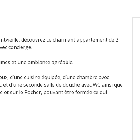
ontvieille, découvrez ce charmant appartement de 2
vec concierge.
lumes et une ambiance agréable.
neux, d’une cuisine équipée, d’une chambre avec
C et d'une seconde salle de douche avec WC ainsi que
lle et sur le Rocher, pouvant être fermée ce qui
partement bénéficie également d'un jardin permettant
alme, un critère rare à Monaco.
nt.