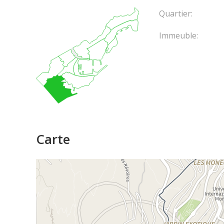
Quartier:
Immeuble:
Carte