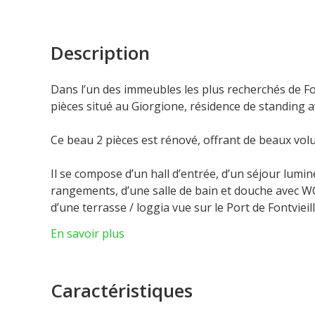
Description
Dans l’un des immeubles les plus recherchés de F
pièces situé au Giorgione, résidence de standing a
Ce beau 2 pièces est rénové, offrant de beaux vo
Il se compose d’un hall d’entrée, d’un séjour lumi
rangements, d’une salle de bain et douche avec W
d’une terrasse / loggia vue sur le Port de Fontviei
offrirait un espace intérieur total de 84m2. L'ap
En savoir plus
de profiter d’un espace extérieur confortable et c
Une cave est comprise.
Un grand parking peut être proposé en suppléme
Caractéristiques
Les visites sont faciles