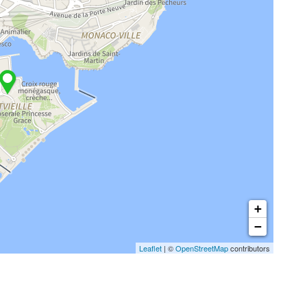
+
−
Leaflet
| ©
OpenStreetMap
contributors