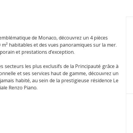
r emblématique de Monaco, découvrez un 4 pièces
0 m² habitables et des vues panoramiques sur la mer.
porain et prestations d’exception.
 secteurs les plus exclusifs de la Principauté grâce à
ionnelle et ses services haut de gamme, découvrez un
amais habité, au sein de la prestigieuse résidence Le
iale Renzo Piano.
nt élégance contemporaine et prestations de prestige.
es équipements luxueux : piscine extérieure, centre de
massage.
 volumes généreux et son raffinement. Il offre une
 de terrasses aux vues sublimes sur la mer et le port
ée, d’un vaste double séjour s’ouvrant sur une