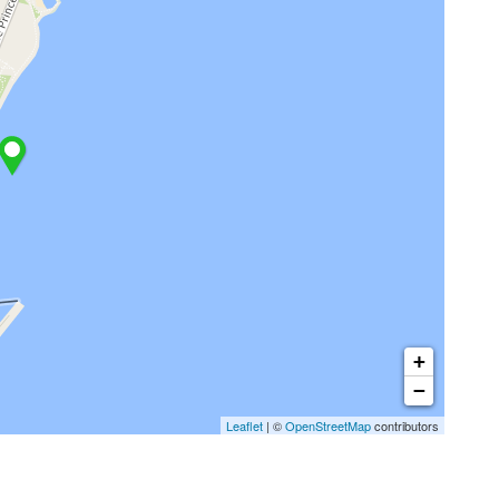
+
−
Leaflet
| ©
OpenStreetMap
contributors