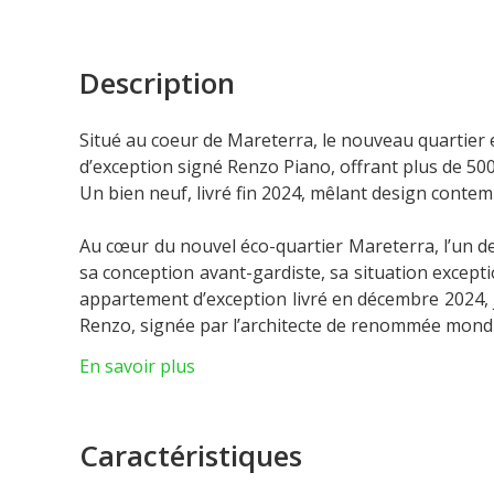
Description
Situé au coeur de Mareterra, le nouveau quartie
d’exception signé Renzo Piano, offrant plus de 50
Un bien neuf, livré fin 2024, mêlant design contem
Au cœur du nouvel éco-quartier Mareterra, l’un des
sa conception avant-gardiste, sa situation except
appartement d’exception livré en décembre 2024, j
Renzo, signée par l’architecte de renommée mond
Ce bien rare incarne un art de vivre unique, allia
En savoir plus
Les résidents bénéficient d’un accès privilégié à d
remise en forme, salons de bien-être, coiffure et 
Cet appartement de grand standing séduit par ses
Caractéristiques
surface intérieure de 528 m² prolongée par 151 m²
de Monaco. L’espace de vie se compose d’une entr